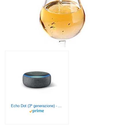
Echo Dot (3ª generazione) - Altoparlante intelligente con integrazione Alexa - Tessuto antracite